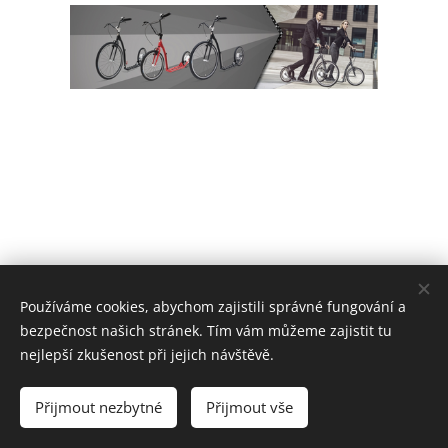
Používáme cookies, abychom zajistili správné fungování a
bezpečnost našich stránek. Tím vám můžeme zajistit tu
nejlepší zkušenost při jejich návštěvě.
Cyklo na Sychrově | Všechna práva vyhrazena 2022
Přijmout nezbytné
Přijmout vše
Vytvořeno službou
Webnode
Cookies