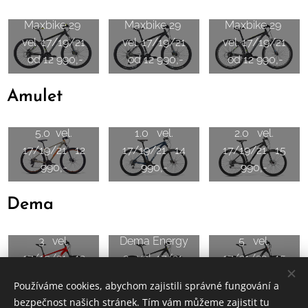
Maxbike 29
Maxbike 29
Maxbike 29
vel. 17/19/21
vel. 17/19/21
vel. 17/19/21
od 12 990,-
od 12 990,-
od 12 990,-
Amulet
Amulet Shift
Amulet Rival
Amulet Rival
5.0 vel.
1.0 vel.
2.0 vel.
17/19/21 12
17/19/21 14
17/19/21 15
990,-
990,-
990,-
Dema
Dema Energy
Dema Energy
3 vel.
Dema Energy
5 vel.
17/19/21 13
3 vel. 17/21
17/21/23 15
990,-
13 990,-
990,-
Používáme cookies, abychom zajistili správné fungování a
bezpečnost našich stránek. Tím vám můžeme zajistit tu