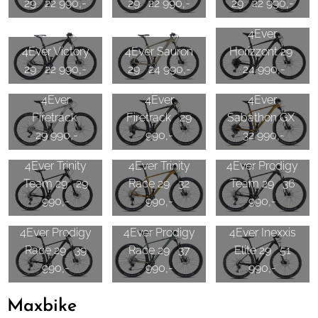
29 22 990,-
29 22 990,-
29 22 990,-
4Ever
4Ever Victory
4Ever Sauron
Horizzont 29
29 22 990,-
29 24 990,-
24 990,-
4Ever
4Ever
4Ever
Firetrack
Firetrack 29
Sabathon GX
29 990,-
990,-
32 990,-
4Ever Trinity
4Ever Trinity
4Ever Prodigy
Team 29 29
Race 29 32
Team 29 36
990,-
990,-
990,-
4Ever Prodigy
4Ever Prodigy
4Ever Inexxis
Race 29 39
Race 29 37
Elite 29 51
990,-
990,-
990,-
Maxbike