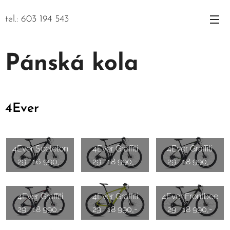
tel.: 603 194 543
Pánská kola
4Ever
4Ever Sceleton
4Ever Graffiti
4Ever Graffiti
29 16 990,-
29 18 990,-
29 18 990,-
4Ever Graffiti
4Ever Graffiti
4Ever Frontbee
29 18 990,-
29 18 990,-
29 18 990,-